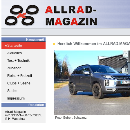
Hauptmenü
Herzlich Willkommen im ALLRAD-MAGA
Startseite
Aktuelles
Test + Technik
Zubehör
Reise + Freizeit
Clubs + Szene
Suche
Impressum
Redaktion
Allrad-Magazin
49°59'125''N•007°56'313''E
Foto: Egbert Schwartz
© H. Weschta