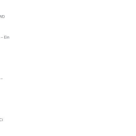
4WD
 – Ein
 –
Ci