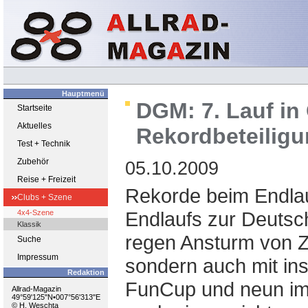
Hauptmenü
DGM: 7. Lauf i
Startseite
Aktuelles
Rekordbeteilig
Test + Technik
Zubehör
05.10.2009
Reise + Freizeit
Rekorde beim Endlau
Clubs + Szene
Endlaufs zur Deutsc
4x4-Szene
Klassik
regen Ansturm von 
Suche
Impressum
sondern auch mit in
Redaktion
FunCup und neun im 
Allrad-Magazin
49°59'125''N•007°56'313''E
© H. Weschta