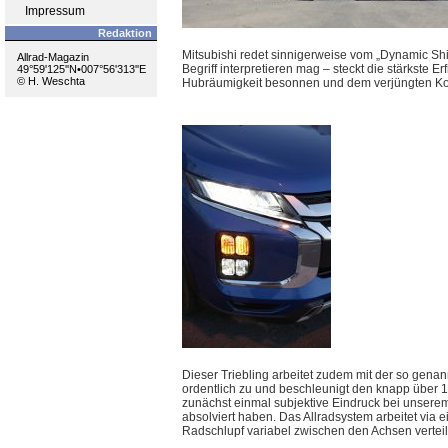
Impressum
Redaktion
Mitsubishi redet sinnigerweise vom „Dynamic Sh
Allrad-Magazin
Begriff interpretieren mag – steckt die stärkste
49°59'125''N•007°56'313''E
© H. Weschta
Hubräumigkeit besonnen und dem verjüngten Kom
Dieser Triebling arbeitet zudem mit der so gena
ordentlich zu und beschleunigt den knapp über 1
zunächst einmal subjektive Eindruck bei unserem
absolviert haben. Das Allradsystem arbeitet via
Radschlupf variabel zwischen den Achsen verteil