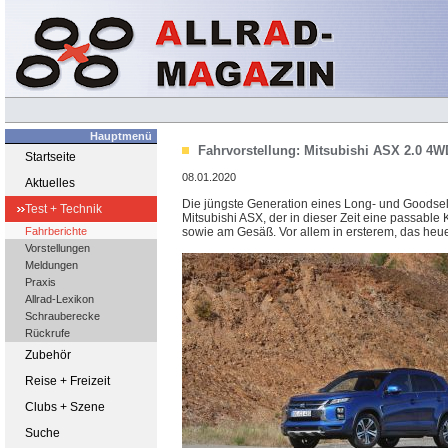
Hauptmenü
Fahrvorstellung: Mitsubishi ASX 2.0 4W
Startseite
08.01.2020
Aktuelles
Die jüngste Generation eines Long- und Goodsel
Test + Technik
Mitsubishi ASX, der in dieser Zeit eine passable 
Fahrberichte
sowie am Gesäß. Vor allem in ersterem, das heu
Vorstellungen
Meldungen
Praxis
Allrad-Lexikon
Schrauberecke
Rückrufe
Zubehör
Reise + Freizeit
Clubs + Szene
Suche