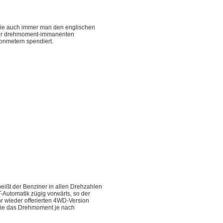
 wie auch immer man den englischen
on der drehmoment-immanenten
onmetern spendiert.
eißt der Benziner in allen Drehzahlen
-Automatik zügig vorwärts, so der
r wieder offerierten 4WD-Version
 die das Drehmoment je nach