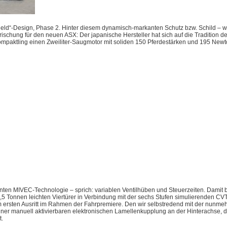
ield“-Design, Phase 2. Hinter diesem dynamisch-markanten Schutz bzw. Schild –
 Erfrischung für den neuen ASX: Der japanische Hersteller hat sich auf die Traditi
paktling einen Zweiliter-Saugmotor mit soliden 150 Pferdestärken und 195 Newt
nnten MIVEC-Technologie – sprich: variablen Ventilhüben und Steuerzeiten. Damit b
,5 Tonnen leichten Viertürer in Verbindung mit der sechs Stufen simulierenden CVT
 ersten Ausritt im Rahmen der Fahrpremiere. Den wir selbstredend mit der nunmeh
 einer manuell aktivierbaren elektronischen Lamellenkupplung an der Hinterachse,
t.