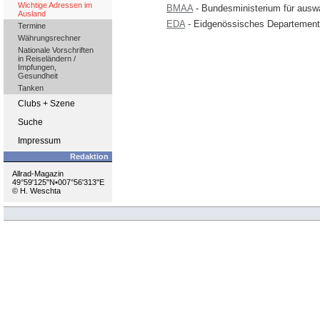
Wichtige Adressen im
BMAA
- Bundesministerium für auswä
Ausland
EDA
- Eidgenössisches Departement 
Termine
Währungsrechner
Nationale Vorschriften
in Reiseländern /
Impfungen,
Gesundheit
Tanken
Clubs + Szene
Suche
Impressum
Redaktion
Allrad-Magazin
49°59'125''N•007°56'313''E
© H. Weschta