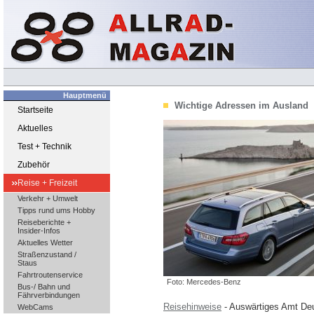
Hauptmenü
Wichtige Adressen im Ausland
Startseite
Aktuelles
Test + Technik
Zubehör
Reise + Freizeit
Verkehr + Umwelt
Tipps rund ums Hobby
Reiseberichte +
Insider-Infos
Aktuelles Wetter
Straßenzustand /
Staus
Fahrtroutenservice
Foto: Mercedes-Benz
Bus-/ Bahn und
Fährverbindungen
Reisehinweise
- Auswärtiges Amt De
WebCams