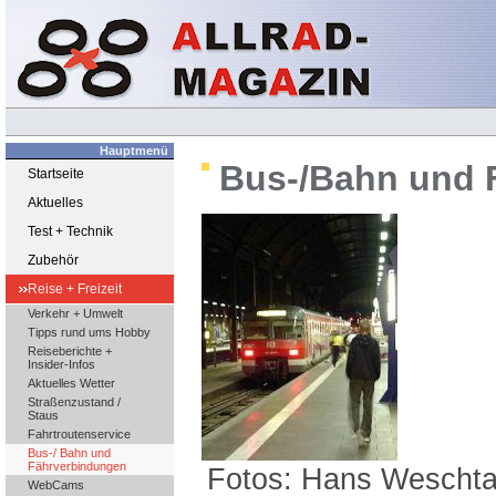
Hauptmenü
Bus-/Bahn und 
Startseite
Aktuelles
Test + Technik
Zubehör
Reise + Freizeit
Verkehr + Umwelt
Tipps rund ums Hobby
Reiseberichte +
Insider-Infos
Aktuelles Wetter
Straßenzustand /
Staus
Fahrtroutenservice
Bus-/ Bahn und
Fährverbindungen
Fotos: Hans Wescht
WebCams