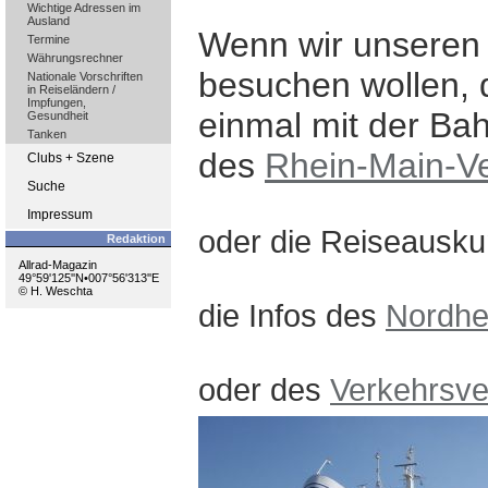
Wichtige Adressen im
Ausland
Wenn wir unseren 
Termine
Währungsrechner
besuchen wollen, 
Nationale Vorschriften
in Reiseländern /
Impfungen,
einmal mit der Bah
Gesundheit
Tanken
des
Rhein-Main-V
Clubs + Szene
Suche
Impressum
oder die Reiseausku
Redaktion
Allrad-Magazin
49°59'125''N•007°56'313''E
© H. Weschta
die Infos des
Nordhe
oder des
Verkehrsv